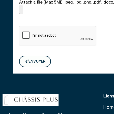
Attach a file (Max 5MB: jpeg, .jpg, .png, .pdf, .docx,
ENVOYER
Liens
Hom